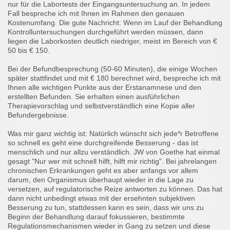
nur für die Labortests der Eingangsuntersuchung an. In jedem
Fall bespreche ich mit Ihnen im Rahmen den genauen
Kostenumfang. Die gute Nachricht: Wenn im Lauf der Behandlung
Kontrolluntersuchungen durchgeführt werden müssen, dann
liegen die Laborkosten deutlich niedriger, meist im Bereich von €
50 bis € 150.
Bei der Befundbesprechung (50-60 Minuten), die einige Wochen
später stattfindet und mit € 180 berechnet wird, bespreche ich mit
Ihnen alle wichtigen Punkte aus der Erstanamnese und den
erstellten Befunden. Sie erhalten einen ausführlichen
Therapievorschlag und selbstverständlich eine Kopie aller
Befundergebnisse.
Was mir ganz wichtig ist: Natürlich wünscht sich jede*r Betroffene
so schnell es geht eine durchgreifende Besserung - das ist
menschlich und nur allzu verständlich. JW von Goethe hat einmal
gesagt "Nur wer mit schnell hilft, hilft mir richtig". Bei jahrelangen
chronischen Erkrankungen geht es aber anfangs vor allem
darum, den Organismus überhaupt wieder in die Lage zu
versetzen, auf regulatorische Reize antworten zu können. Das hat
dann nicht unbedingt etwas mit der ersehnten subjektiven
Besserung zu tun, stattdessen kann es sein, dass wir uns zu
Beginn der Behandlung darauf fokussieren, bestimmte
Regulationsmechanismen wieder in Gang zu setzen und diese