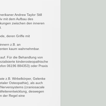
rikaner Andrew Taylor Still
nsiv mit dem Aufbau des
kungen zwischen den inneren
.
de, deren Griffe mit
nnern z.B. an
ienten kaum wahrnehmbar.
auf. Für die Behandlung von
zialisierte kinderosteopathische
lefon 06196 884353) oder Praxis
ie z.B. Wirbelkörper, Gelenke
etaler Osteopathie), als auch
s Nervensystems (craniosacale
e Weiterentwicklung, deswegen
n der Regel eine