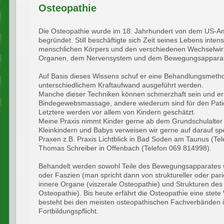
Osteopathie
Die Osteopathie wurde im 18. Jahrhundert von dem US-Ame
begründet. Still beschäftigte sich Zeit seines Lebens inte
menschlichen Körpers und den verschiedenen Wechselwir
Organen, dem Nervensystem und dem Bewegungsapparat
Auf Basis dieses Wissens schuf er eine Behandlungsmetho
unterschiedlichem Kraftaufwand ausgeführt werden.
Manche dieser Techniken können schmerzhaft sein und eri
Bindegewebsmassage, andere wiederum sind für den Pat
Letztere werden vor allem von Kindern geschätzt.
Meine Praxis nimmt Kinder gerne ab dem Grundschulalter 
Kleinkindern und Babys verweisen wir gerne auf darauf spe
Praxen z.B. Praxis Lichtblick in Bad Soden am Taunus (Te
Thomas Schreiber in Offenbach (Telefon 069 814998).
Behandelt werden sowohl Teile des Bewegungsapparates w
oder Faszien (man spricht dann von struktureller oder pari
innere Organe (viszerale Osteopathie) und Strukturen de
Osteopathie). Bis heute erfährt die Osteopathie eine stet
besteht bei den meisten osteopathischen Fachverbänden i
Fortbildungspflicht.